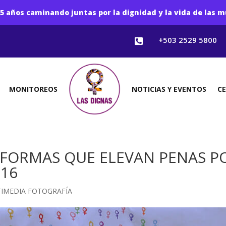
5 años caminando juntas por la dignidad y la vida de las m
+503 2529 5800

MONITOREOS
NOTICIAS Y EVENTOS
C
FORMAS QUE ELEVAN PENAS P
016
IMEDIA FOTOGRAFÍA