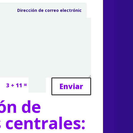
=
Enviar
3 + 11
ón de
s centrales: