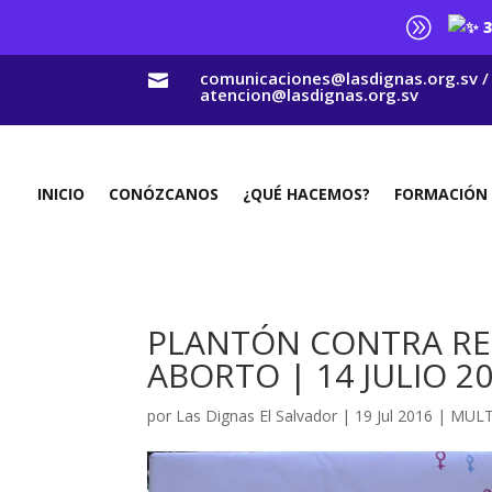
A
3
comunicaciones@lasdignas.org.sv /

atencion@lasdignas.org.sv
INICIO
CONÓZCANOS
¿QUÉ HACEMOS?
FORMACIÓN
PLANTÓN CONTRA RE
ABORTO | 14 JULIO 2
por
Las Dignas El Salvador
|
19 Jul 2016
|
MULT