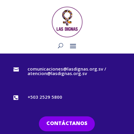
comunicaciones@lasdignas.org.sv /

atencion@lasdignas.org.sv
+503 2529 5800

CONTÁCTANOS