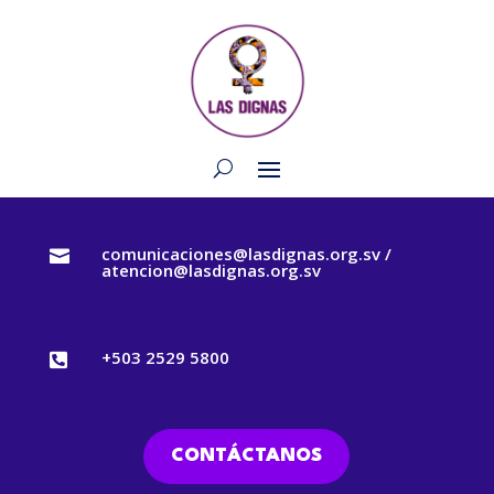
comunicaciones@lasdignas.org.sv /

atencion@lasdignas.org.sv
+503 2529 5800

CONTÁCTANOS