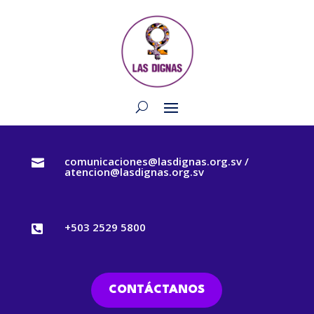
comunicaciones@lasdignas.org.sv /

atencion@lasdignas.org.sv
+503 2529 5800

CONTÁCTANOS