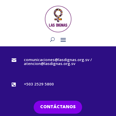
comunicaciones@lasdignas.org.sv /

atencion@lasdignas.org.sv
+503 2529 5800

CONTÁCTANOS