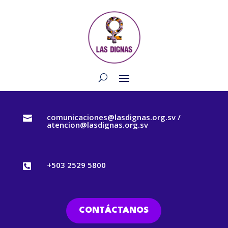
comunicaciones@lasdignas.org.sv /

atencion@lasdignas.org.sv
+503 2529 5800

CONTÁCTANOS