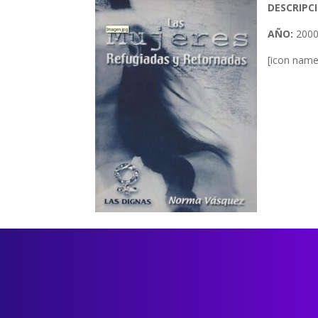
DESCRIPC
AÑO:
200
[icon name