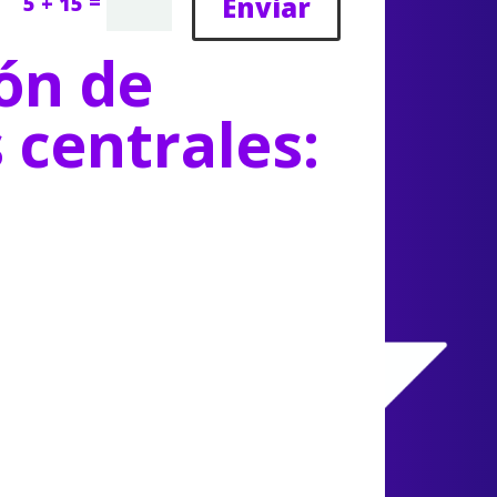
=
Enviar
5 + 15
ón de
s centrales: