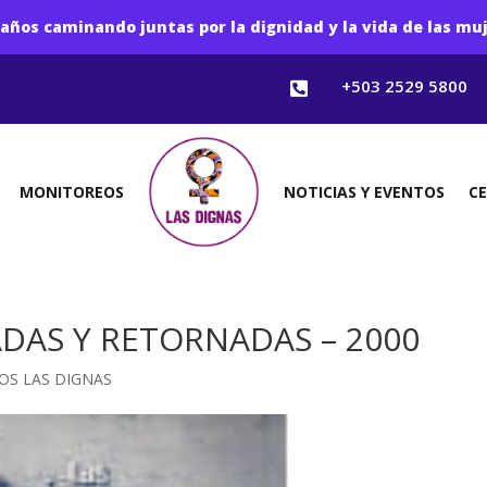
años caminando juntas por la dignidad y la vida de las mu
+503 2529 5800

MONITOREOS
NOTICIAS Y EVENTOS
C
ADAS Y RETORNADAS – 2000
OS LAS DIGNAS