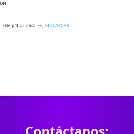
IÓN:
0
=»file-pdf-o» class=»»]
DESCARGAR
Contáctanos: