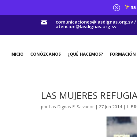
A
35 
comunicaciones@lasdignas.org.sv /

atencion@lasdignas.org.sv
INICIO
CONÓZCANOS
¿QUÉ HACEMOS?
FORMACIÓN
LAS MUJERES REFUGI
por
Las Dignas El Salvador
|
27 Jun 2014
|
LIBR