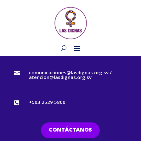
comunicaciones@lasdignas.org.sv /

atencion@lasdignas.org.sv
+503 2529 5800

CONTÁCTANOS