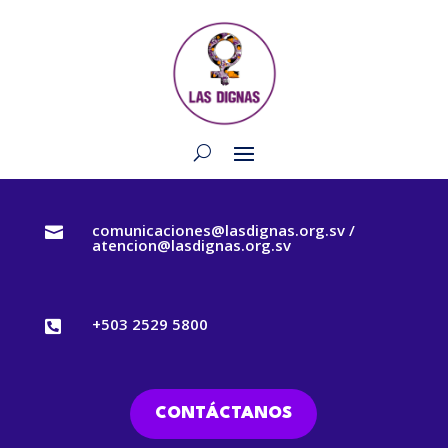
comunicaciones@lasdignas.org.sv /

atencion@lasdignas.org.sv
+503 2529 5800

CONTÁCTANOS