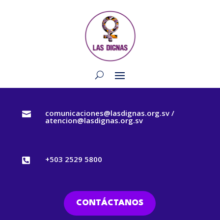
comunicaciones@lasdignas.org.sv /

atencion@lasdignas.org.sv
+503 2529 5800

CONTÁCTANOS