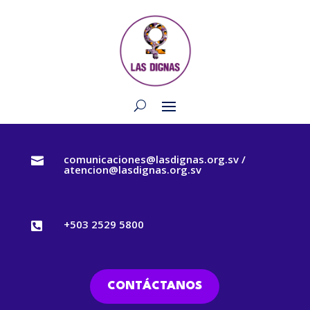
comunicaciones@lasdignas.org.sv /

atencion@lasdignas.org.sv
+503 2529 5800

CONTÁCTANOS