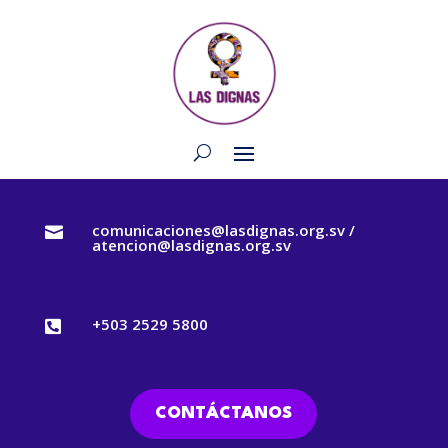
comunicaciones@lasdignas.org.sv /

atencion@lasdignas.org.sv
+503 2529 5800

CONTÁCTANOS