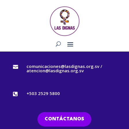
comunicaciones@lasdignas.org.sv /

atencion@lasdignas.org.sv
+503 2529 5800

CONTÁCTANOS