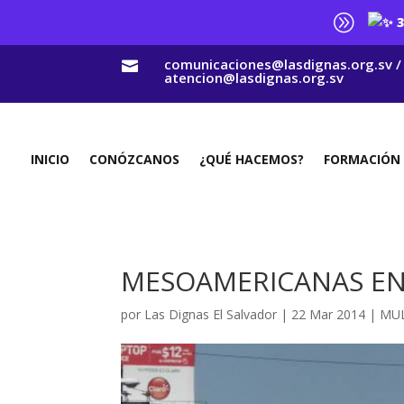
A
3
comunicaciones@lasdignas.org.sv /

atencion@lasdignas.org.sv
INICIO
CONÓZCANOS
¿QUÉ HACEMOS?
FORMACIÓN
MESOAMERICANAS EN 
por
Las Dignas El Salvador
|
22 Mar 2014
|
MUL