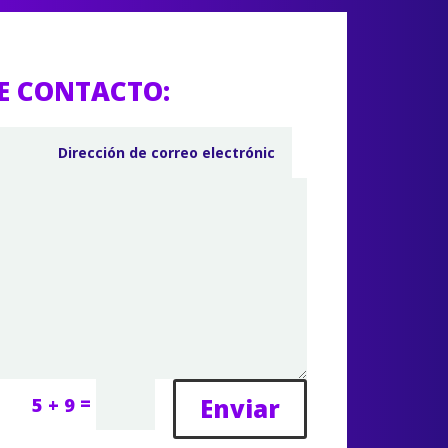
E CONTACTO:
=
Enviar
5 + 9