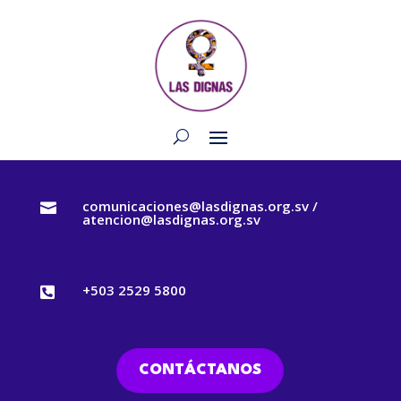
comunicaciones@lasdignas.org.sv /

atencion@lasdignas.org.sv
+503 2529 5800

CONTÁCTANOS