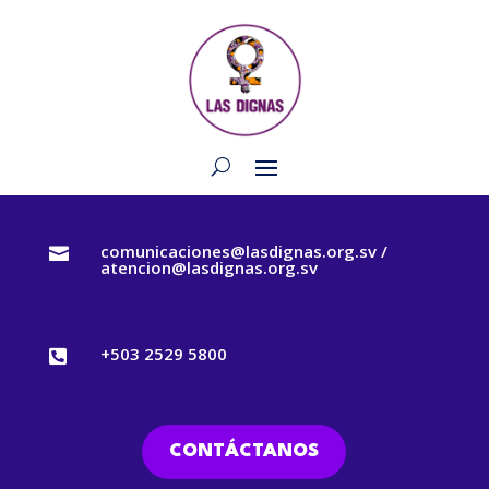
comunicaciones@lasdignas.org.sv /

atencion@lasdignas.org.sv
+503 2529 5800

CONTÁCTANOS