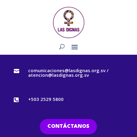
comunicaciones@lasdignas.org.sv /

atencion@lasdignas.org.sv
+503 2529 5800

CONTÁCTANOS