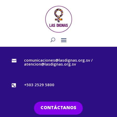
comunicaciones@lasdignas.org.sv /

atencion@lasdignas.org.sv
+503 2529 5800

CONTÁCTANOS