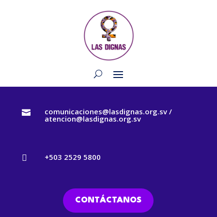
comunicaciones@lasdignas.org.sv /

atencion@lasdignas.org.sv
+503 2529 5800

CONTÁCTANOS