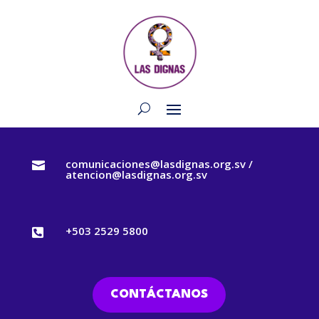
comunicaciones@lasdignas.org.sv /

atencion@lasdignas.org.sv
+503 2529 5800

CONTÁCTANOS