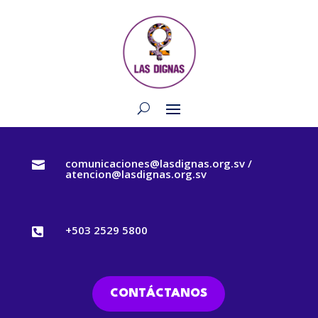
comunicaciones@lasdignas.org.sv /

atencion@lasdignas.org.sv
+503 2529 5800

CONTÁCTANOS