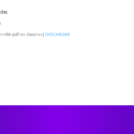
IÓN:
6
=»file-pdf-o» class=»»]
DESCARGAR