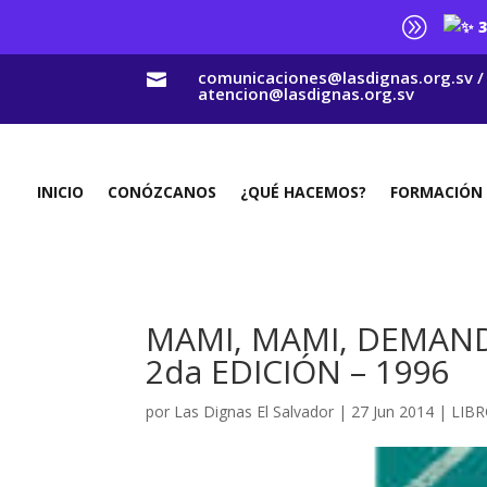
A
3
comunicaciones@lasdignas.org.sv /

atencion@lasdignas.org.sv
INICIO
CONÓZCANOS
¿QUÉ HACEMOS?
FORMACIÓN
MAMI, MAMI, DEMAN
2da EDICIÓN – 1996
por
Las Dignas El Salvador
|
27 Jun 2014
|
LIBR