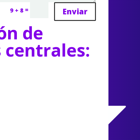
=
Enviar
9 + 8
ón de
s centrales: