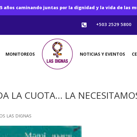
5 años caminando juntas por la dignidad y la vida de las m
+503 2529 5800

MONITOREOS
NOTICIAS Y EVENTOS
C
DA LA CUOTA… LA NECESITAMO
OS LAS DIGNAS