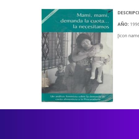
DESCRIPC
AÑO:
199
[icon name