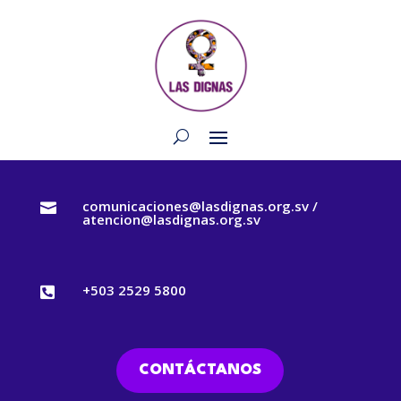
comunicaciones@lasdignas.org.sv /

atencion@lasdignas.org.sv
+503 2529 5800

CONTÁCTANOS