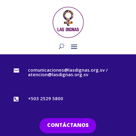
comunicaciones@lasdignas.org.sv /

atencion@lasdignas.org.sv
+503 2529 5800

CONTÁCTANOS