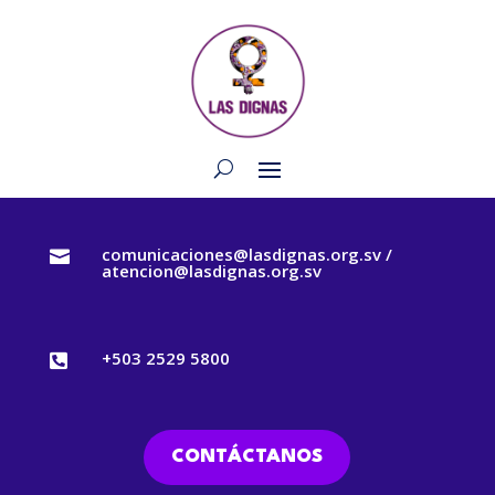
comunicaciones@lasdignas.org.sv /

atencion@lasdignas.org.sv
+503 2529 5800

CONTÁCTANOS