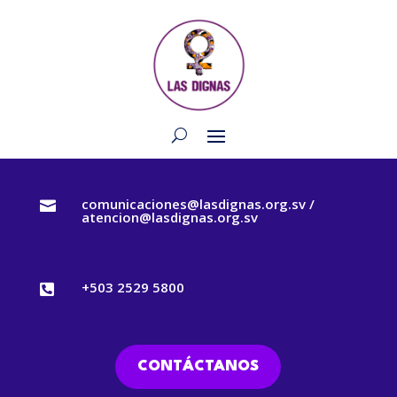
comunicaciones@lasdignas.org.sv /

atencion@lasdignas.org.sv
+503 2529 5800

CONTÁCTANOS