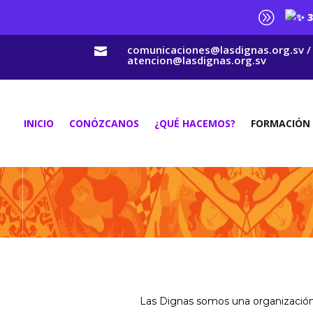
A
3
comunicaciones@lasdignas.org.sv /

atencion@lasdignas.org.sv
INICIO
CONÓZCANOS
¿QUÉ HACEMOS?
FORMACIÓN
Las Dignas somos una organización p