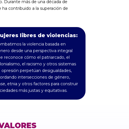
do. Durante más de una década de
ha contribuido a la superación de
ujeres libres de violencias:
mbatimos la violencia basada en
nero desde una perspectiva integral
e reconoce cómo el patriarcado, el
lonialismo, el racismo y otros sistemas
 opresión perpetúan desigualdades,
ordando intersecciones de género,
ase, etnia y otros factores para construir
ciedades más justas y equitativas.
VALORES