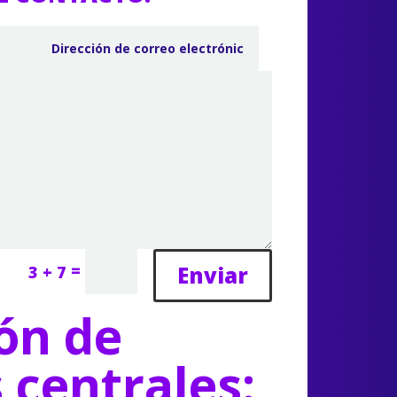
=
Enviar
3 + 7
ón de
s centrales: