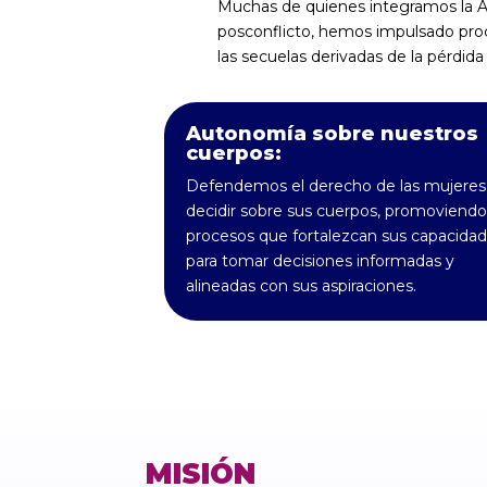
Muchas de quienes integramos la A
posconflicto, hemos impulsado proc
las secuelas derivadas de la pérdida
Autonomía sobre nuestros
cuerpos:
Defendemos el derecho de las mujeres
decidir sobre sus cuerpos, promoviendo
procesos que fortalezcan sus capacida
para tomar decisiones informadas y
alineadas con sus aspiraciones.
MISIÓN