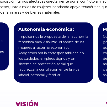
sociación fuimos afectadas directamente por el conflicto arma
esos junto a miles de mujeres, brindando apoyo terapéutico que 
 de familiares y de bienes materiales.
Autonomía económica:
M
Impulsamos la propuesta de la economía
Co
 a
feminista para visibilizar el aporte de las
gé
mujeres al sistema económico.
qu
des
Abogamos por la corresponsabilidad en
co
los cuidados, empleos dignos y un
de
sistema de protección social que
ab
favorezca la conciliación entre la vida
cl
laboral, personal y familiar.
so
VISIÓN