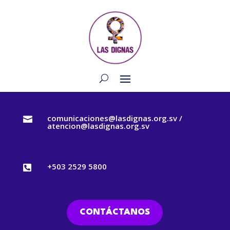
comunicaciones@lasdignas.org.sv /

atencion@lasdignas.org.sv
+503 2529 5800

CONTÁCTANOS