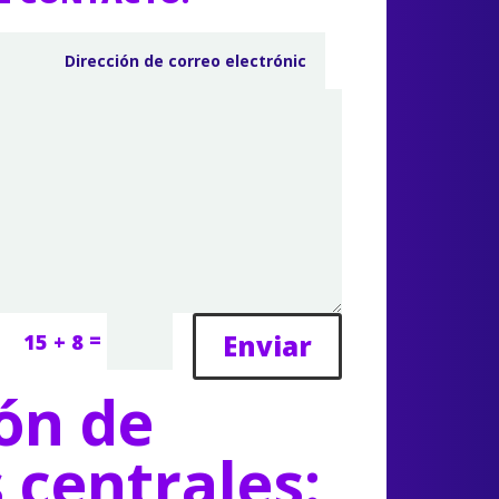
=
Enviar
15 + 8
ón de
s centrales: