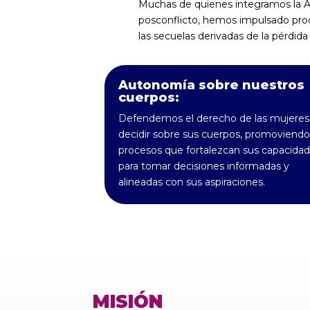
Muchas de quienes integramos la A
posconflicto, hemos impulsado proc
las secuelas derivadas de la pérdida
Autonomía sobre nuestros
cuerpos:
Defendemos el derecho de las mujeres
decidir sobre sus cuerpos, promoviendo
procesos que fortalezcan sus capacida
para tomar decisiones informadas y
alineadas con sus aspiraciones.
MISIÓN