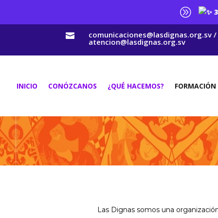
A
3
comunicaciones@lasdignas.org.sv /

atencion@lasdignas.org.sv
INICIO
CONÓZCANOS
¿QUÉ HACEMOS?
FORMACIÓN
Las Dignas somos una organización p