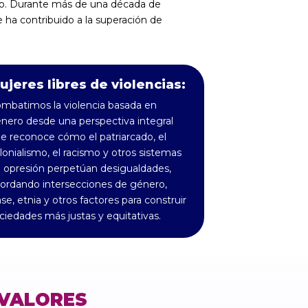
do. Durante más de una década de
ha contribuido a la superación de
ujeres libres de violencias:
mbatimos la violencia basada en
nero desde una perspectiva integral
e reconoce cómo el patriarcado, el
lonialismo, el racismo y otros sistemas
 opresión perpetúan desigualdades,
ordando intersecciones de género,
ase, etnia y otros factores para construir
ciedades más justas y equitativas.
VALORES