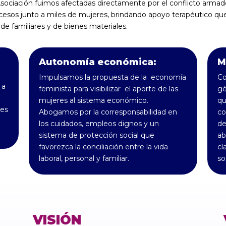
sociación fuimos afectadas directamente por el conflicto arma
esos junto a miles de mujeres, brindando apoyo terapéutico que 
 de familiares y de bienes materiales.
Autonomía económica:
M
Impulsamos la propuesta de la economía
Co
 a
feminista para visibilizar el aporte de las
gé
mujeres al sistema económico.
qu
des
Abogamos por la corresponsabilidad en
co
los cuidados, empleos dignos y un
de
sistema de protección social que
ab
favorezca la conciliación entre la vida
cl
laboral, personal y familiar.
so
VISIÓN