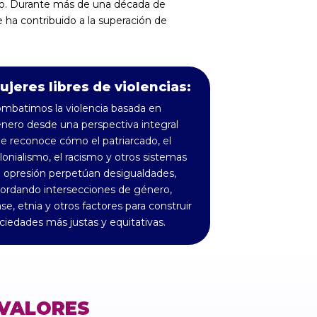
do. Durante más de una década de
ha contribuido a la superación de
ujeres libres de violencias:
mbatimos la violencia basada en
nero desde una perspectiva integral
e reconoce cómo el patriarcado, el
lonialismo, el racismo y otros sistemas
 opresión perpetúan desigualdades,
ordando intersecciones de género,
ase, etnia y otros factores para construir
ciedades más justas y equitativas.
VALORES