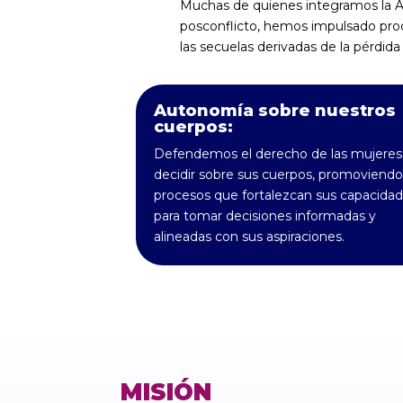
Muchas de quienes integramos la A
posconflicto, hemos impulsado proc
las secuelas derivadas de la pérdida
Autonomía sobre nuestros
cuerpos:
Defendemos el derecho de las mujeres
decidir sobre sus cuerpos, promoviendo
procesos que fortalezcan sus capacida
para tomar decisiones informadas y
alineadas con sus aspiraciones.
MISIÓN