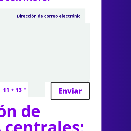
=
Enviar
11 + 13
ón de
s centrales: