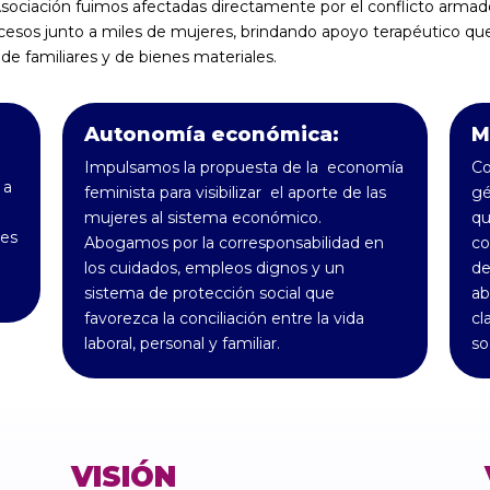
sociación fuimos afectadas directamente por el conflicto arma
esos junto a miles de mujeres, brindando apoyo terapéutico que 
 de familiares y de bienes materiales.
Autonomía económica:
M
Impulsamos la propuesta de la economía
Co
 a
feminista para visibilizar el aporte de las
gé
mujeres al sistema económico.
qu
des
Abogamos por la corresponsabilidad en
co
los cuidados, empleos dignos y un
de
sistema de protección social que
ab
favorezca la conciliación entre la vida
cl
laboral, personal y familiar.
so
VISIÓN