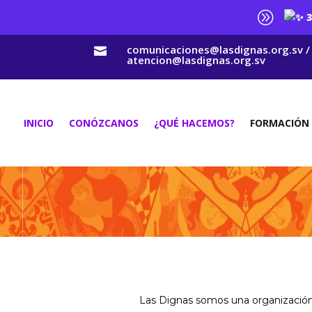
A
3
comunicaciones@lasdignas.org.sv /

atencion@lasdignas.org.sv
INICIO
CONÓZCANOS
¿QUÉ HACEMOS?
FORMACIÓN
Las Dignas somos una organización p