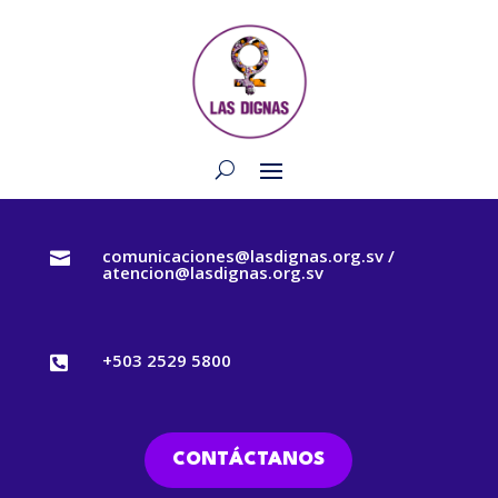
comunicaciones@lasdignas.org.sv /

atencion@lasdignas.org.sv
+503 2529 5800

CONTÁCTANOS