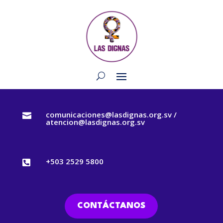
comunicaciones@lasdignas.org.sv /

atencion@lasdignas.org.sv
+503 2529 5800

CONTÁCTANOS