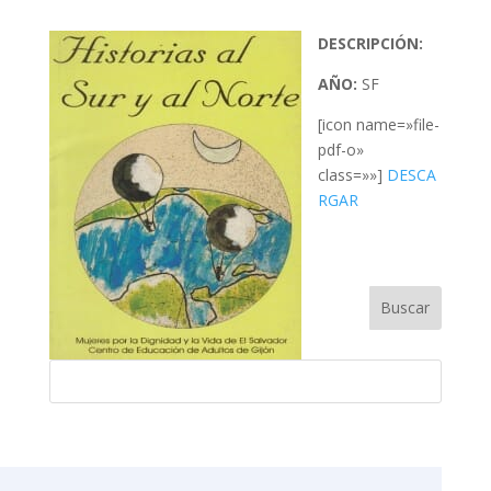
DESCRIPCIÓN:
AÑO:
SF
[icon name=»file-
pdf-o»
class=»»]
DESCA
RGAR