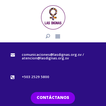
comunicaciones@lasdignas.org.sv /

atencion@lasdignas.org.sv
+503 2529 5800

CONTÁCTANOS