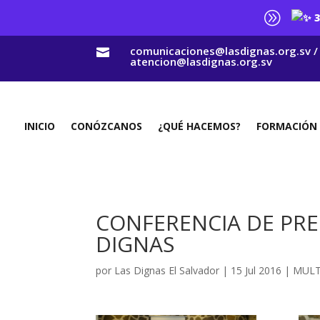
A
3
comunicaciones@lasdignas.org.sv /

atencion@lasdignas.org.sv
INICIO
CONÓZCANOS
¿QUÉ HACEMOS?
FORMACIÓN
CONFERENCIA DE PRE
DIGNAS
por
Las Dignas El Salvador
|
15 Jul 2016
|
MULT