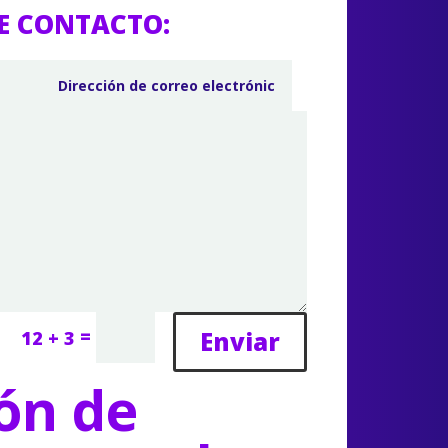
E CONTACTO:
=
Enviar
12 + 3
ón de