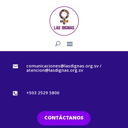
comunicaciones@lasdignas.org.sv /

atencion@lasdignas.org.sv
+503 2529 5800

CONTÁCTANOS