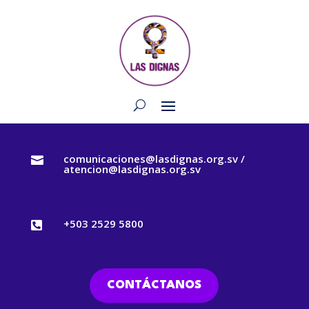
comunicaciones@lasdignas.org.sv /

atencion@lasdignas.org.sv
+503 2529 5800

CONTÁCTANOS