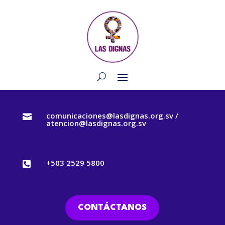
comunicaciones@lasdignas.org.sv /

atencion@lasdignas.org.sv
+503 2529 5800

CONTÁCTANOS