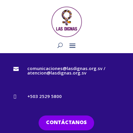
comunicaciones@lasdignas.org.sv /

atencion@lasdignas.org.sv
+503 2529 5800

CONTÁCTANOS