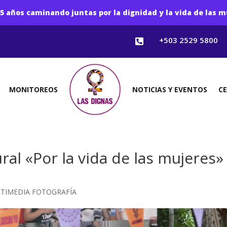
5 años caminando juntas por la dignidad y la vida de las m
+503 2529 5800

MONITOREOS
NOTICIAS Y EVENTOS
C
ural «Por la vida de las mujeres»
TIMEDIA FOTOGRAFÍA