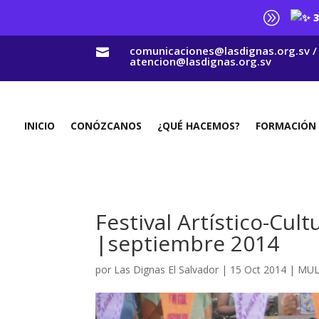
A
3
comunicaciones@lasdignas.org.sv /

atencion@lasdignas.org.sv
INICIO
CONÓZCANOS
¿QUÉ HACEMOS?
FORMACIÓN
Festival Artístico-Cult
|septiembre 2014
por
Las Dignas El Salvador
|
15 Oct 2014
|
MUL