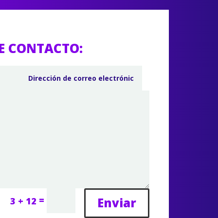
E CONTACTO:
=
Enviar
3 + 12