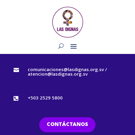
comunicaciones@lasdignas.org.sv /

atencion@lasdignas.org.sv
+503 2529 5800

CONTÁCTANOS