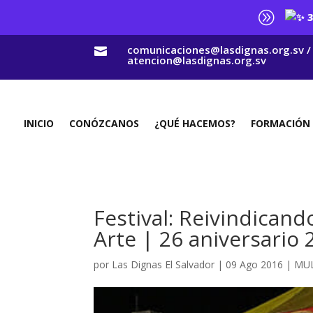
A
3
comunicaciones@lasdignas.org.sv /

atencion@lasdignas.org.sv
INICIO
CONÓZCANOS
¿QUÉ HACEMOS?
FORMACIÓN
Festival: Reivindican
Arte | 26 aniversario 
por
Las Dignas El Salvador
|
09 Ago 2016
|
MUL