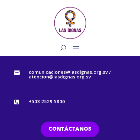
comunicaciones@lasdignas.org.sv /

atencion@lasdignas.org.sv
+503 2529 5800

CONTÁCTANOS