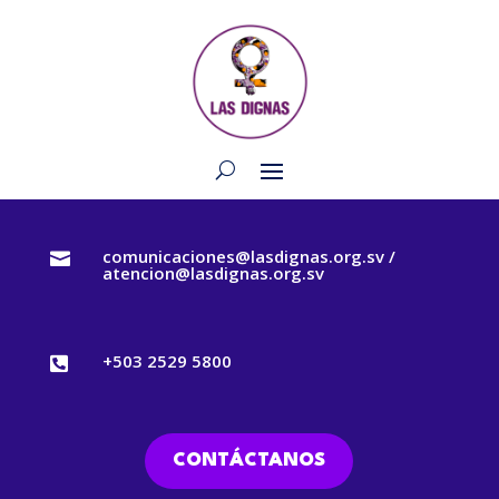
comunicaciones@lasdignas.org.sv /

atencion@lasdignas.org.sv
+503 2529 5800

CONTÁCTANOS