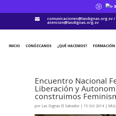
A
3
comunicaciones@lasdignas.org.sv /

atencion@lasdignas.org.sv
INICIO
CONÓZCANOS
¿QUÉ HACEMOS?
FORMACIÓN
Encuentro Nacional F
Liberación y Autonom
construimos Feminism
por
Las Dignas El Salvador
|
15 Oct 2014
|
MUL