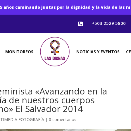
5 años caminando juntas por la dignidad y la vida de las m
+503 2529 5800

MONITOREOS
NOTICIAS Y EVENTOS
C
eminista «Avanzando en la
ía de nuestros cuerpos
o» El Salvador 2014
TIMEDIA FOTOGRAFÍA
|
0 comentarios