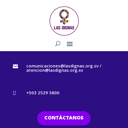
comunicaciones@lasdignas.org.sv /

atencion@lasdignas.org.sv
+503 2529 5800

CONTÁCTANOS