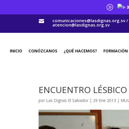
A
3
comunicaciones@lasdignas.org.sv /

atencion@lasdignas.org.sv
INICIO
CONÓZCANOS
¿QUÉ HACEMOS?
FORMACIÓN
ENCUENTRO LÉSBICO 
por
Las Dignas El Salvador
|
29 Ene 2013
|
MUL