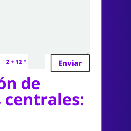
=
Enviar
2 + 12
ón de
s centrales: