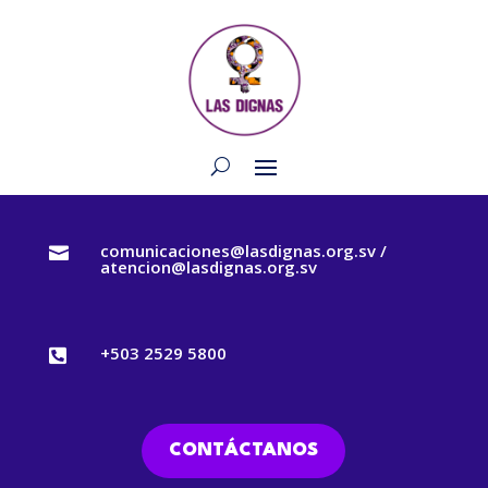
comunicaciones@lasdignas.org.sv /

atencion@lasdignas.org.sv
+503 2529 5800

CONTÁCTANOS