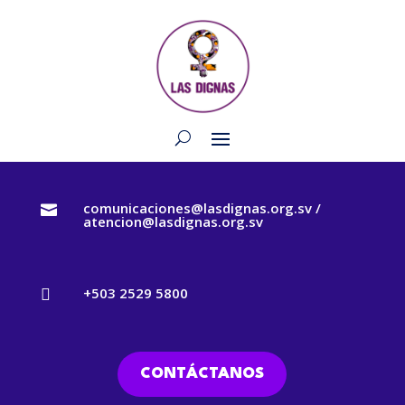
comunicaciones@lasdignas.org.sv /

atencion@lasdignas.org.sv
+503 2529 5800

CONTÁCTANOS