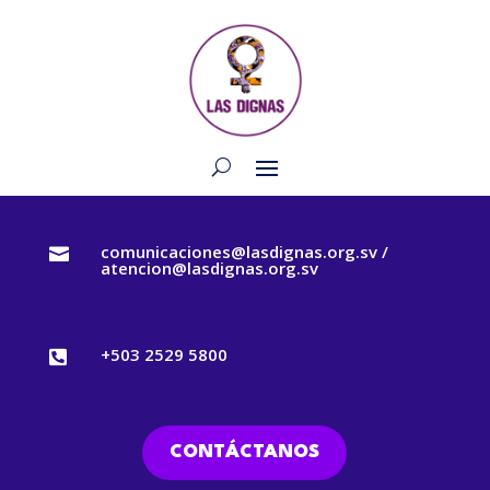
comunicaciones@lasdignas.org.sv /

atencion@lasdignas.org.sv
+503 2529 5800

CONTÁCTANOS