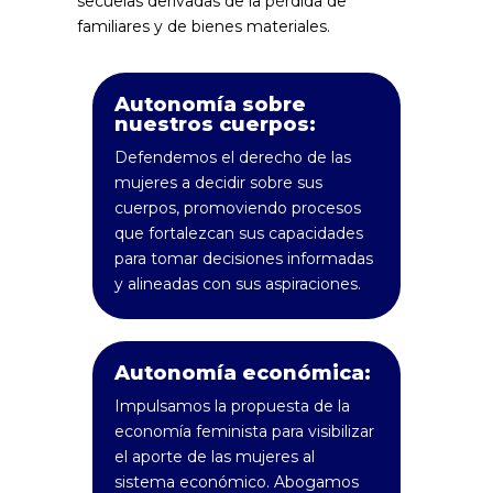
secuelas derivadas de la pérdida de
familiares y de bienes materiales.
Autonomía sobre
nuestros cuerpos:
Defendemos el derecho de las
mujeres a decidir sobre sus
cuerpos, promoviendo procesos
que fortalezcan sus capacidades
para tomar decisiones informadas
y alineadas con sus aspiraciones.
Autonomía económica:
Impulsamos la propuesta de la
economía feminista para visibilizar
el aporte de las mujeres al
sistema económico. Abogamos