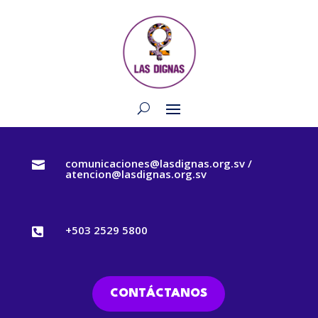
comunicaciones@lasdignas.org.sv /

atencion@lasdignas.org.sv
+503 2529 5800

CONTÁCTANOS